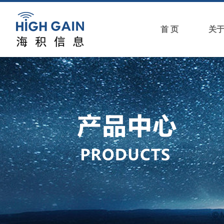
首 页
关