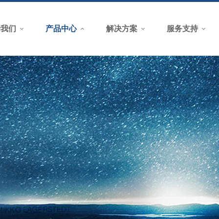
于我们
产品中心
解决方案
服务支持