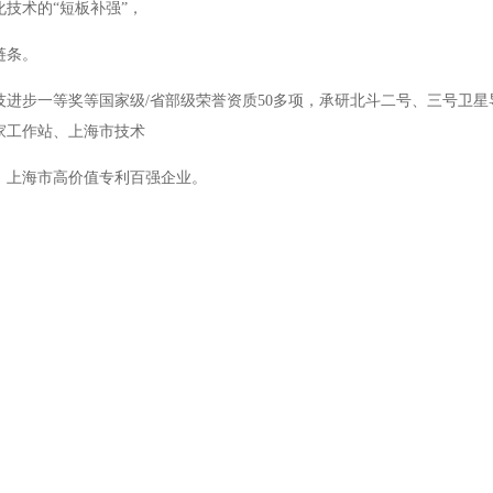
技术的“短板补强”，
链条。
技进步一等奖等国家级
/
省部级荣誉资质
50
多项，承研北斗二号、三号卫星
家工作站、上海市技术
、上海市高价值专利百强企业。