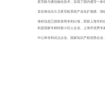
星导航与通信融合技术，实现了国内通导一体化
旨
在推动北斗卫星导航系统产业化扩规模、强
海积信息
已授权发明专利
62
项，
荣获上海市科
积是国家专精特新小
巨人企业、
上海市优秀专
中心和专利试点企业、国家知识产权优势企业