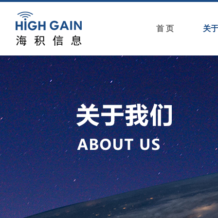
首 页
关