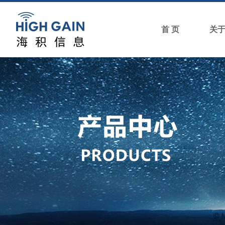
首 页
关