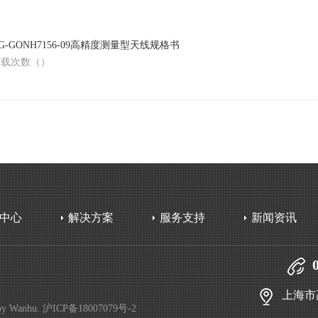
G-GONH7156-09高精度测量型天线规格书
下载次数（
）
中心
解决方案
服务支持
新闻资讯
上海市
by
Wanhu
.
沪ICP备18007079号-2