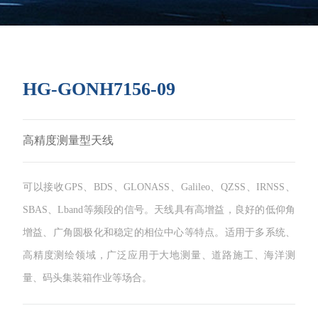
HG-GONH7156-09
高精度测量型天线
可以接收GPS、BDS、GLONASS、Galileo、QZSS、IRNSS、
SBAS、Lband等频段的信号。天线具有高增益，良好的低仰角
增益、广角圆极化和稳定的相位中心等特点。适用于多系统、
高精度测绘领域，广泛应用于大地测量、道路施工、海洋测
量、码头集装箱作业等场合。