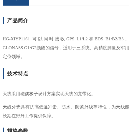
产品简介
HG-XIYP1161 可以同时接收GPS L1/L2和BDS B1/B2/B3、
GLONASS G1/G2频段的信号，适用于三系统、高精度测量及军用
定位领域。
技术特点
天线
采用磁偶极子设计方案实现天线的宽带化。
天线外壳具有
抗高低温冲击、防水、防紫外线
等特性
，为天线能
长期在野外工作提供保障。
规格参数