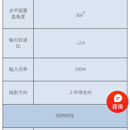
水平面覆
o
360
盖角度
输出驻波
≤
2.0
比
输入功率
100W
辐射方向
上半球全向
结构特性