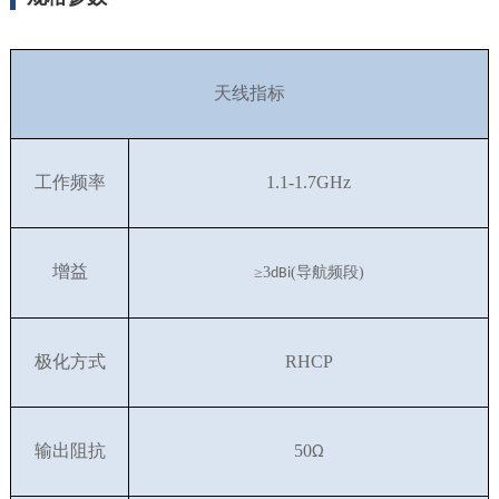
天线指标
工作
频率
1.1-1.7GHz
增益
≥
3
(
导航频段
)
dBi
极化方
式
RHCP
输出阻抗
50
Ω