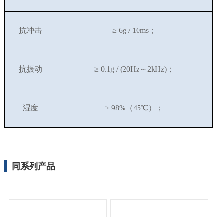
抗冲击
≥
6g / 10ms
；
抗振动
≥
0.1g / (20Hz
～
2kHz)
；
湿度
≥
98%
（
45
℃）；
同系列产品