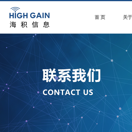
首 页
关