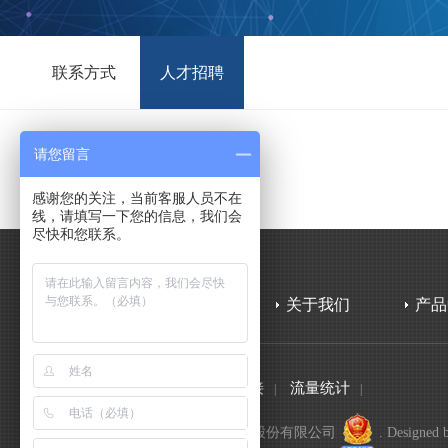
联系方式
人才招聘
请您留言
社会招聘
校园招聘
感谢您的关注，当前客服人员不在
线，请填写一下您的信息，我们会
暂无数据
尽快和您联系。
关于我们
产品
网站地图
法律声明
友情链接
流量统计
|
|
|
|
Copyright 2019 © 上海海积信息科技股份有限公司
. Designed 