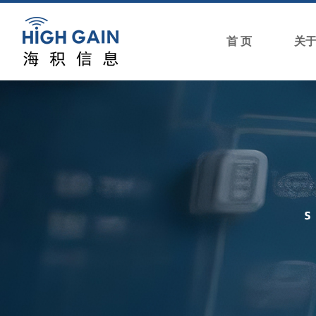
首 页
关