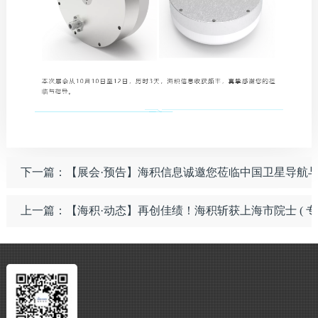
下一篇：【展会·预告】海积信息诚邀您莅临中国卫星导航
上一篇：【海积·动态】再创佳绩！海积斩获上海市院士 ( 专家 )